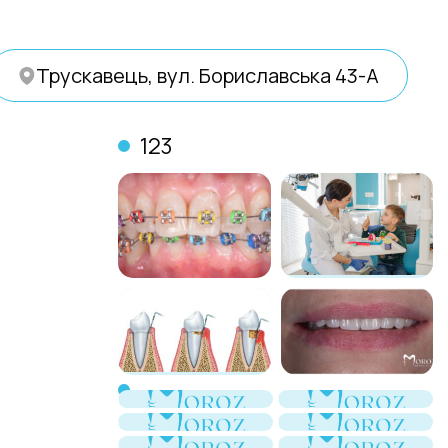
Трускавець, вул. Бориславська 43-А
123